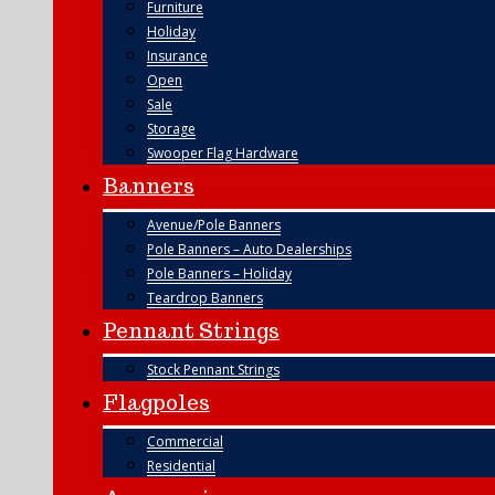
Furniture
Holiday
Insurance
Open
Sale
Storage
Swooper Flag Hardware
Banners
Avenue/Pole Banners
Pole Banners – Auto Dealerships
Pole Banners – Holiday
Teardrop Banners
Pennant Strings
Stock Pennant Strings
Flagpoles
Commercial
Residential