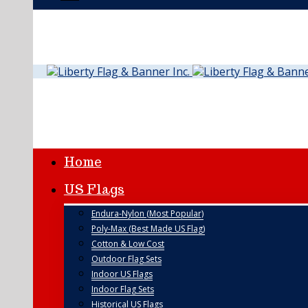
Home
US Flags
Endura-Nylon (Most Popular)
Poly-Max (Best Made US Flag)
Cotton & Low Cost
Outdoor Flag Sets
Indoor US Flags
Indoor Flag Sets
Historical US Flags