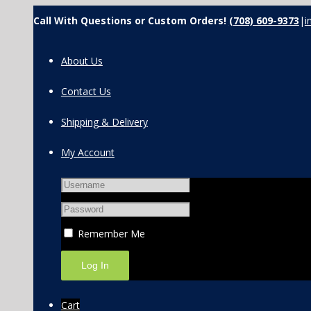
Call With Questions or Custom Orders!
(708) 609-9373
|
i
About Us
Contact Us
Shipping & Delivery
My Account
Remember Me
Cart