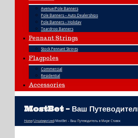
Avenue/Pole Banners
Pole Banners – Auto Dealerships
Pole Banners – Holiday
Teardrop Banners
Pennant Strings
Stock Pennant Strings
Flagpoles
Commercial
Residential
Accessories
MostBet – Ваш Путеводитель
Home
/
Uncategorized
/
MostBet – Ваш Путеводитель в Мире Ставок