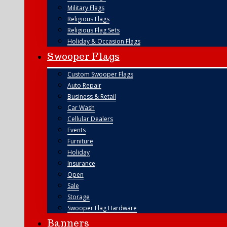
Military Flags
Religious Flags
Religious Flag Sets
Holiday & Occasion Flags
Swooper Flags
Custom Swooper Flags
Auto Repair
Business & Retail
Car Wash
Cellular Dealers
Events
Furniture
Holiday
Insurance
Open
Sale
Storage
Swooper Flag Hardware
Banners