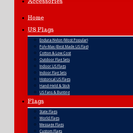
Accessories
Home
US Flags
Endura-Nylon (Most Popular)
Poly-Max (Best Made US Flag)
Cotton & Low Cost
Outdoor Flag Sets
Indoor US Flags
Indoor Flag Sets
Historical US Flags
Hand-Held & Stick
US Fans & Bunting
Flags
State Flags
World Flags
Message Flags
Custom Flags